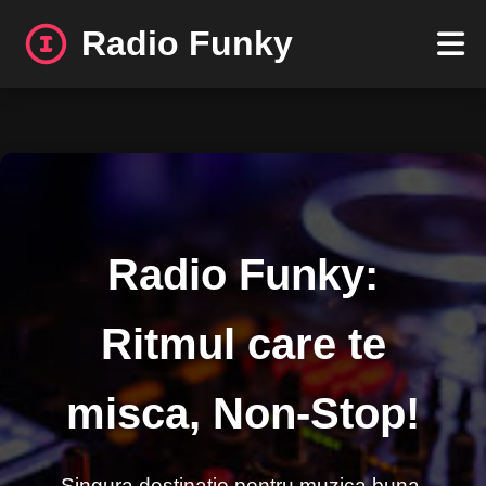
Radio Funky
Acasa
Asculta Live
Program
Radio Funky:
DJi
Ritmul care te
Top Piese
misca, Non-Stop!
Recenzii
Contact
Singura destinatie pentru muzica buna,